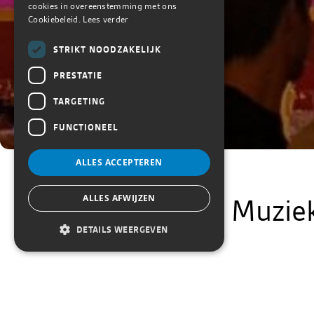
cookies in overeenstemming met ons
Cookiebeleid.
Lees verder
STRIKT NOODZAKELIJK
PRESTATIE
TARGETING
FUNCTIONEEL
ALLES ACCEPTEREN
ALLES AFWIJZEN
Muziek
DETAILS WEERGEVEN
Muziekcentrum De Bi
Proficiat aan het g