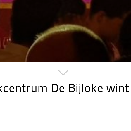
centrum De Bijloke win
jloke (Gent) wint een publica award in de categorie “heritage &
anse team. Een mooie erkenning voor dit prachtige project.