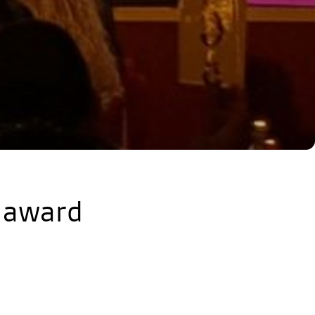
t award
 architecture”.