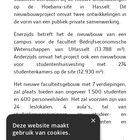
op de Hoebanx-site in Hasselt. Dit
nieuwbouwproject omvat twee ontwikkelingen in
de vorm van een publiek-private samenwerking.
Enerzijds betreft het de nieuwbouw van een
campus voor de faculteit Bedrijfseconomische
Wetenschappen van UHasselt (13.788 m²).
Anderzijds omvat het project ook een nieuwbouw
voor studentenhuisvesting met 274
studentenkamers op de site (12.930 m²).
Het nieuwe faculteitsgebouw met 7 verdiepingen,
zal plaats bieden aan ongeveer 1.500 studenten
en 400 personeelsleden. Het zal voorzien zijn van
24 leslokalen, 4 aula’s, tal van
studentenvoorzieningen en studeer- en
×
ontmoetingsplekken voor studenten en
Deze website maakt
personeelsleden.
gebruik van cookies.