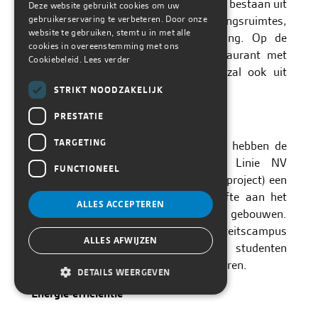
De studentenhuisvesting op de site zal bestaan uit
Deze website gebruikt cookies om uw
gebruikerservaring te verbeteren. Door onze
274 kamers, leefruimtes, ontspanningsruimtes,
website te gebruiken, stemt u in met alle
studieruimtes en een conciërgewoning. Op de
cookies in overeenstemming met ons
begane grond wordt een casco restaurant met
Cookiebeleid.
Lees verder
grootkeuken voorzien. Het gebouw zal ook uit
zeven bouwlagen bestaan.
STRIKT NOODZAKELIJK
Duurzaamheid
PRESTATIE
TARGETING
Door het gecombineerde programma hebben de
Universiteit Hasselt en De Elfde Linie NV
FUNCTIONEEL
(studentenhuisvesting en residentieel project) een
gezamenlijke, complementaire behoefte aan het
ALLES ACCEPTEREN
verwarmen en koelen van hun gebouwen.
Overdag is vooral de universiteitscampus
ALLES AFWIJZEN
vragende partij en ’s avonds de studenten
huisvesting en de toekomstige woontoren.
DETAILS WEERGEVEN
Energie-efficiëntie