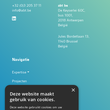
+32 (0)3 205 37 11
abt be
info@abt.be
De Keyserlei 60C,
bus 1001,
2018 Antwerpen
België
Jules Bordetlaan 13,
1140 Brussel
België
Navigatie
Expertise
Projecten
×
Nieuws
Deze website maakt
Ecosysteem
gebruik van cookies.
Deze website gebruikt cookies om uw
Werken bij