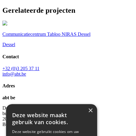
Gerelateerde projecten
Communicatiecentrum Tabloo NIRAS Dessel
Dessel
Contact
+32 (0)3 205 37 11
info@abt.be
Adres
abt be
×
De Keyserlei 60C,
bus 1001,
Deze website maakt
2018 Antwerpen
gebruik van cookies.
België
Deze website gebruikt cookies om uw