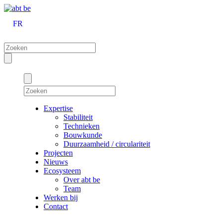
FR
Expertise
Stabiliteit
Technieken
Bouwkunde
Duurzaamheid / circulariteit
Projecten
Nieuws
Ecosysteem
Over abt be
Team
Werken bij
Contact